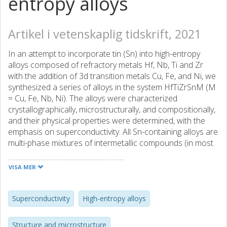
entropy alloys
Artikel i vetenskaplig tidskrift, 2021
In an attempt to incorporate tin (Sn) into high-entropy
alloys composed of refractory metals Hf, Nb, Ti and Zr
with the addition of 3d transition metals Cu, Fe, and Ni, we
synthesized a series of alloys in the system HfTiZrSnM (M
= Cu, Fe, Nb, Ni). The alloys were characterized
crystallographically, microstructurally, and compositionally,
and their physical properties were determined, with the
emphasis on superconductivity. All Sn-containing alloys are
multi-phase mixtures of intermetallic compounds (in most
cases four). A common feature of the alloys is a
microstructure of large crystalline grains of a hexagonal
VISA MER
(Hf, Ti, Zr)5Sn3 partially ordered phase embedded in a
matrix that also contains many small inclusions. In the
HfTiZrSnCu alloy, some Cu is also incorporated into the
Superconductivity
High-entropy alloys
grains. Based on the electrical resistivity, specific heat, and
magnetization measurements, a superconducting (SC)
Structure and microstructure