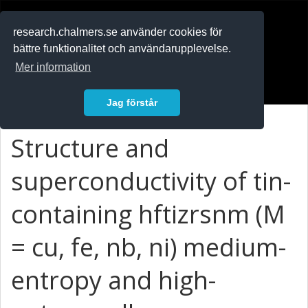
RESEARCH
.chalmers.se
research.chalmers.se använder cookies för
bättre funktionalitet och användarupplevelse.
In English
Mer information
Logga in
Jag förstår
Structure and
superconductivity of tin-
containing hftizrsnm (M
= cu, fe, nb, ni) medium-
entropy and high-