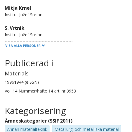
Mitja Krnel
Institut Jožef Stefan
S. Vrtnik
Institut Jožef Stefan
VISA ALLA PERSONER
J. Luzar
Institut Jožef Stefan
Publicerad i
P. Koželj
Materials
Univerza V Ljubljani
Institut Jožef Stefan
19961944 (eISSN)
Vol. 14
Nummer/häfte
14
art. nr
3953
Marion van Midden
Institut Jožef Stefan
Kategorisering
Erik Zupanič
Institut Jožef Stefan
Ämneskategorier (SSIF 2011)
Annan materialteknik
Metallurgi och metalliska material