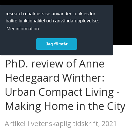
RESEARCH
.chalmers.se
research.chalmers.se använder cookies för
bättre funktionalitet och användarupplevelse.
In English
Mer information
Logga in
Jag förstår
PhD. review of Anne
Hedegaard Winther:
Urban Compact Living -
Making Home in the City
Artikel i vetenskaplig tidskrift, 2021