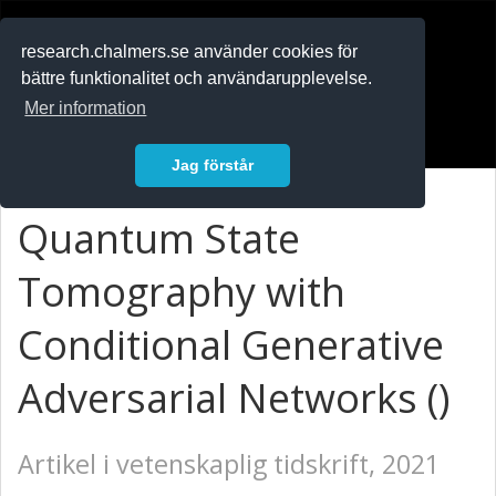
RESEARCH
.chalmers.se
research.chalmers.se använder cookies för
bättre funktionalitet och användarupplevelse.
In English
Mer information
Logga in
Jag förstår
Quantum State
Tomography with
Conditional Generative
Adversarial Networks ()
Artikel i vetenskaplig tidskrift, 2021