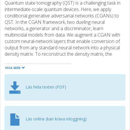
Quantum state tomography (QST) is a challenging task in
intermediate-scale quantum devices. Here, we apply
conditional generative adversarial networks (CGANs) to
QST. In the CGAN framework, two dueling neural
networks, a generator and a discriminator, learn
multimodal models from data. We augment a CGAN with
custom neural-network layers that enable conversion of
output from any standard neural network into a physical
density matrix. To reconstruct the density matrix, the
generator and discriminator networks train each other on
data using standard gradient-based methods. We
VISA MER
demonstrate that our QST-CGAN reconstructs optical
quantum states with high fidelity, using orders of
magnitude fewer iterative steps, and less data, than both
Läs hela texten (PDF)
accelerated projected-gradient-based and iterative
maximum-likelihood estimation. We also show that the
QST-CGAN can reconstruct a quantum state in a single
evaluation of the generator network if it has been
pretrained on similar quantum states.
Läs online (kan kräva inloggning)