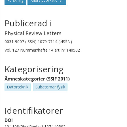
Forskning
Andra publikationer
Publicerad i
Physical Review Letters
0031-9007 (ISSN) 1079-7114 (eISSN)
Vol. 127
Nummer/häfte
14
art. nr
140502
Kategorisering
Ämneskategorier (SSIF 2011)
Datorteknik
Subatomär fysik
Identifikatorer
DOI
10.1103/PhysRevLett.127.140502