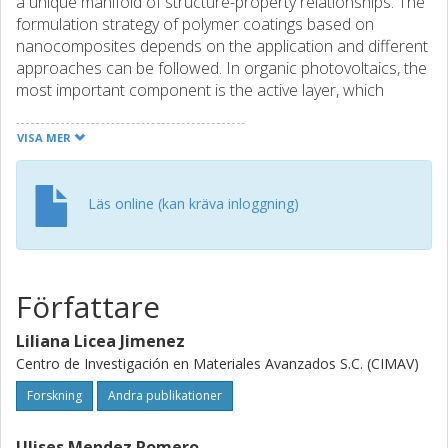
a unique manifold of structure-property relationships. The
formulation strategy of polymer coatings based on
nanocomposites depends on the application and different
approaches can be followed. In organic photovoltaics, the
most important component is the active layer, which
basically is a conjugated polymer nanocomposite coating.
The development and design of polymer nanocomposites-
VISA MER
enabled coatings has gained research importance as they
offer the promise of incremental and disruptive
improvements to products and processes. Polymer
Läs online (kan kräva inloggning)
nanocomposite coatings represent properties with
incredible practical applications for mechanical, optical,
and electronic products. Over the last decades, the role of
functional coatings has considerably changed. Polymer
Författare
coating technology has evolved by the increase in scientific
and technological understanding of important principles.
Liliana Licea Jimenez
Polymer coatings based on nanocomposites offer
Centro de Investigación en Materiales Avanzados S.C. (CIMAV)
significant product performance and cost-saving
advantages with functional features.
Forskning
Andra publikationer
Ulises Mendez Romero