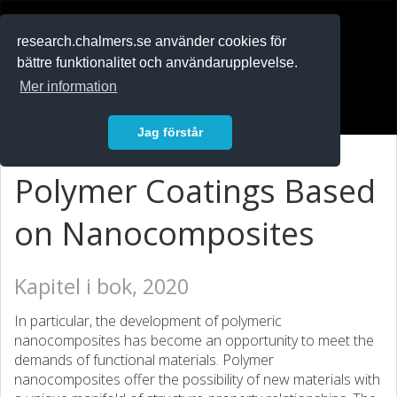
RESEARCH
.chalmers.se
research.chalmers.se använder cookies för
bättre funktionalitet och användarupplevelse.
In English
Mer information
Logga in
Jag förstår
Polymer Coatings Based
on Nanocomposites
Kapitel i bok, 2020
In particular, the development of polymeric
nanocomposites has become an opportunity to meet the
demands of functional materials. Polymer
nanocomposites offer the possibility of new materials with