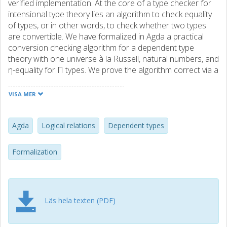
verified implementation. At the core of a type checker for
intensional type theory lies an algorithm to check equality
of types, or in other words, to check whether two types
are convertible. We have formalized in Agda a practical
conversion checking algorithm for a dependent type
theory with one universe à la Russell, natural numbers, and
η-equality for Π types. We prove the algorithm correct via a
Kripke logical relation parameterized by a suitable notion
of equivalence of terms. We then instantiate the
VISA MER
parameterized fundamental lemma twice: once to obtain
canonicity and injectivity of type formers, and once again
to prove the completeness of the algorithm. Our proof
Agda
Logical relations
Dependent types
relies on inductive-recursive definitions, but not on the
uniqueness of identity proofs. Thus, it is valid in variants of
Formalization
intensional Martin-Löf Type Theory as long as they
support induction-recursion, for instance, Extensional,
Observational, or Homotopy Type Theory.
Läs hela texten (PDF)