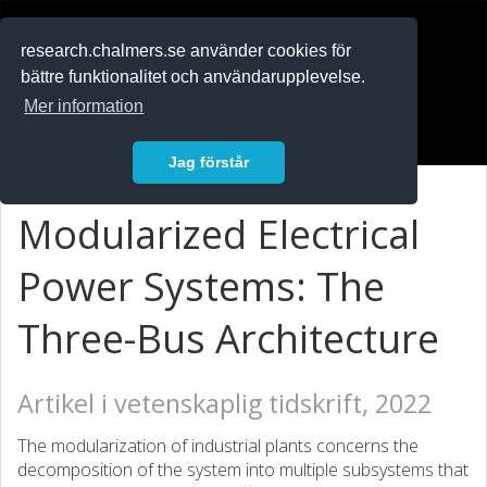
RESEARCH
.chalmers.se
research.chalmers.se använder cookies för
bättre funktionalitet och användarupplevelse.
In English
Mer information
Logga in
Jag förstår
Modularized Electrical
Power Systems: The
Three-Bus Architecture
Artikel i vetenskaplig tidskrift, 2022
The modularization of industrial plants concerns the
decomposition of the system into multiple subsystems that