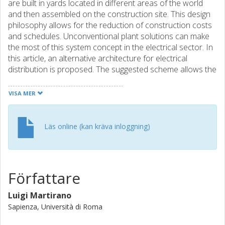
are built in yards located in different areas of the world
and then assembled on the construction site. This design
philosophy allows for the reduction of construction costs
and schedules. Unconventional plant solutions can make
the most of this system concept in the electrical sector. In
this article, an alternative architecture for electrical
distribution is proposed. The suggested scheme allows the
reduction in the number of items of equipment and the
weight of the system, resulting in an optimal solution for a
VISA MER
modularized system. The results are achieved by
decreasing the required installed power and the weight of
the copper used for the cables.
Läs online (kan kräva inloggning)
Författare
Luigi Martirano
Sapienza, Università di Roma