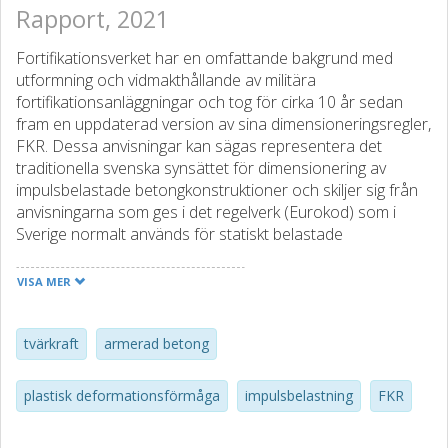
Rapport, 2021
Fortifikationsverket har en omfattande bakgrund med
utformning och vidmakthål­lande av militära
fortifikationsanläggningar och tog för cirka 10 år sedan
fram en upp­daterad version av sina dimensioneringsregler,
FKR. Dessa anvisningar kan sägas representera det
traditionella svenska synsättet för dimensionering av
impulsbelastade betongkonstruktioner och skiljer sig från
anvisningarna som ges i det regelverk (Euro­kod) som i
Sverige normalt används för statiskt belastade
byggnadsverk. Den last som kan uppstå vid en explosion
eller en stöt utgörs ofta av en enskild lastpuls som upp­
VISA MER
visar en hög intensitet men kort varaktighet. Denna last
skiljer sig mycket mot de sta­tiska laster som normalt
beaktas och en sådan last kan också ge upphov till en
tvärkraft
armerad betong
struk­turrespons som väsentligt skiljer sig mot den som fås
vid statisk belastning. För att motstå en impulslast är det
plastisk deformationsförmåga
impulsbelastning
FKR
väsentligt att strukturen kan uppvisa en seg respons med
en god plastisk deformationsförmåga – därmed kan den