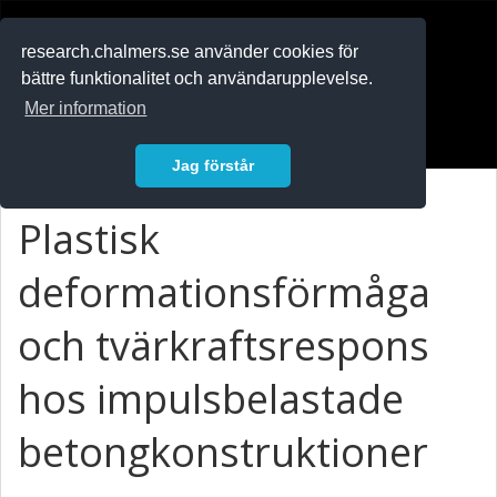
RESEARCH
.chalmers.se
research.chalmers.se använder cookies för
bättre funktionalitet och användarupplevelse.
In English
Mer information
Logga in
Jag förstår
Plastisk
deformationsförmåga
och tvärkraftsrespons
hos impulsbelastade
betongkonstruktioner