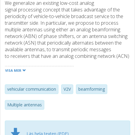
We generalize an existing low-cost analog
signal processing concept that takes advantage of the
periodicity of vehicle-to-vehicle broadcast service to the
transmitter side. In particular, we propose to process
multiple antennas using either an analog beamforming
network (ABN) of phase shifters, or an antenna switching
network (ASN) that periodically alternates between the
available antennas, to transmit periodic messages
to receivers that have an analog combining network (ACN)
of phase shifters, which has been proposed in earlier
work. To guarantee robustness, we aim to minimize the
VISA MER
burst error probability for the worst receiving vehicular
user, in a scenario of bad propagation condition that is
modeled by a single dominant path between the
vehicular communication
V2V
beamforming
communicating vehicles. In absence of any form of
channel knowledge, we analytically derive the optimal
Multiple antennas
parameters of both ABN and ASN. The ABN beamforming
vector is found to be optimal for all users and not only for
the worst receiving user. Further, we demonstrate that
Alamouti scheme for the special case of two transmit
Läs hela texten (PDF)