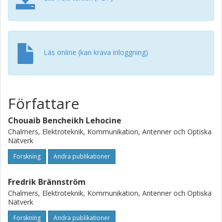
antennas yields similar performance to ABN and ASN. At
last, we show that the derived parameters of the
two proposed transmission strategies are also optimal
when hybrid ACN-maximal ratio combining is used at the
receiver.
Läs online (kan kräva inloggning)
Författare
Chouaib Bencheikh Lehocine
Chalmers, Elektroteknik, Kommunikation, Antenner och Optiska
Nätverk
Forskning
Andra publikationer
Fredrik Brännström
Chalmers, Elektroteknik, Kommunikation, Antenner och Optiska
Nätverk
Forskning
Andra publikationer