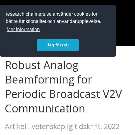
RESEARCH
.chalmers.se
research.chalmers.se använder cookies för
bättre funktionalitet och användarupplevelse.
In English
Mer information
Logga in
Jag förstår
Robust Analog
Beamforming for
Periodic Broadcast V2V
Communication
Artikel i vetenskaplig tidskrift, 2022