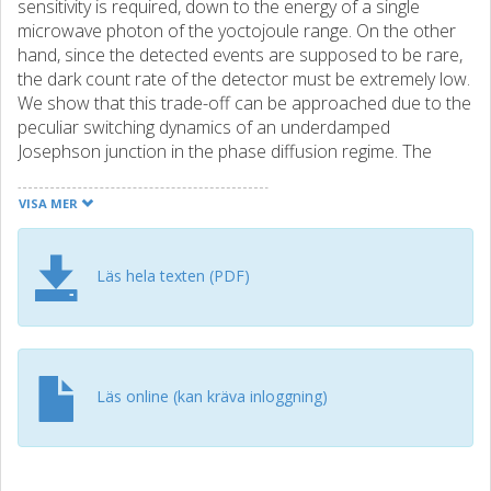
sensitivity is required, down to the energy of a single
microwave photon of the yoctojoule range. On the other
hand, since the detected events are supposed to be rare,
the dark count rate of the detector must be extremely low.
We show that this trade-off can be approached due to the
peculiar switching dynamics of an underdamped
Josephson junction in the phase diffusion regime. The
detection of a few photons' energy at 10 GHz with dark
count time above 10 s and the efficiency close to unity was
VISA MER
demonstrated. Further enhancements require a detailed
investigation of the junction switching dynamics.
Läs hela texten (PDF)
Läs online (kan kräva inloggning)