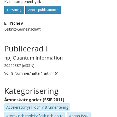
Kvantkomponentfysik
Forskning
Andra publikationer
E. Il'ichev
Leibniz-Gemeinschaft
Publicerad i
npj Quantum Information
20566387 (eISSN)
Vol. 8
Nummer/häfte
1
art. nr
61
Kategorisering
Ämneskategorier (SSIF 2011)
Acceleratorfysik och instrumentering
Atom- och molekylfysik och optik
Annan fysik