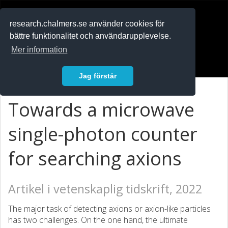
RESEARCH
.chalmers.se
research.chalmers.se använder cookies för
bättre funktionalitet och användarupplevelse.
In English
Mer information
Logga in
Jag förstår
Towards a microwave
single-photon counter
for searching axions
Artikel i vetenskaplig tidskrift, 2022
The major task of detecting axions or axion-like particles
has two challenges. On the one hand, the ultimate