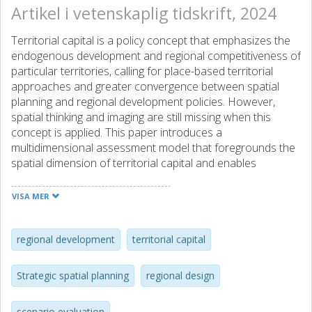
Artikel i vetenskaplig tidskrift, 2024
Territorial capital is a policy concept that emphasizes the
endogenous development and regional competitiveness of
particular territories, calling for place-based territorial
approaches and greater convergence between spatial
planning and regional development policies. However,
spatial thinking and imaging are still missing when this
concept is applied. This paper introduces a
multidimensional assessment model that foregrounds the
spatial dimension of territorial capital and enables
integration and visualisation of decision-supporting data in
planning processes. Taking Sintra’s region, Portugal, as a
VISA MER
case study, the model helps to consider regional
development in spatial planning’s strategic visioning as it
sets the ground for regional design approaches.
regional development
territorial capital
Strategic spatial planning
regional design
scenario evaluation