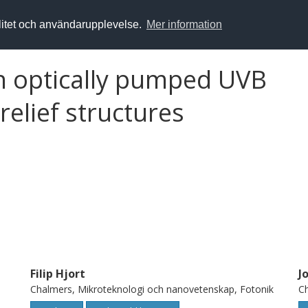
alitet och användarupplevelse.
Mer information
in optically pumped UVB
relief structures
Filip Hjort
J
Chalmers, Mikroteknologi och nanovetenskap, Fotonik
Ch