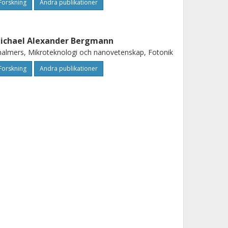
Forskning
Andra publikationer
ichael Alexander Bergmann
almers, Mikroteknologi och nanovetenskap, Fotonik
Forskning
Andra publikationer
im Kolbe
rdinand-Braun-Institut fur Hochstfrequenztechnik
sa Haglund
almers, Mikroteknologi och nanovetenskap, Fotonik
Forskning
Andra publikationer