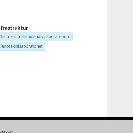
nfrastruktur
Chalmers materialanalyslaboratorium
Nanotekniklaboratoriet
änkar