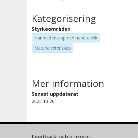
Michael Kneissl
Technische Universität Berlin
Kategorisering
Styrkeområden
Nanovetenskap och nanoteknik
Materialvetenskap
Mer information
Senast uppdaterat
2023-10-26
Feedback och support