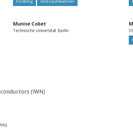
Forskning
Andra publikationer
Munise Cobet
M
Technische Universität Berlin
Ch
Felix Nippert
T
ik
Technische Universität Berlin
Fe
iconductors (IWN)
Tim Wernicke
Å
Technische Universität Berlin
Ch
IWN)