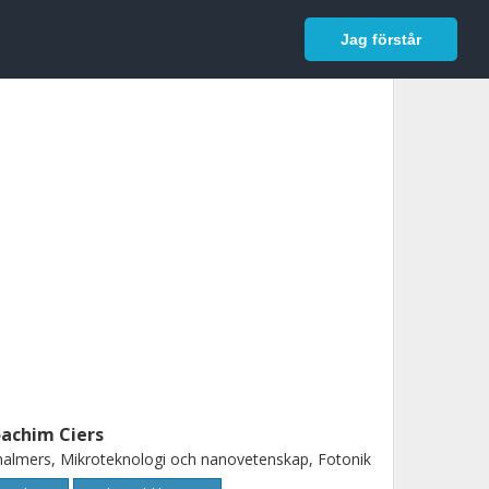
In English
Logga in
Jag förstår
oachim Ciers
almers, Mikroteknologi och nanovetenskap, Fotonik