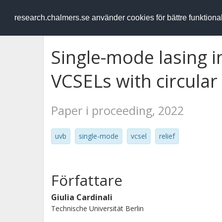
RESEARCH
.chalmers.se
research.chalmers.se använder cookies för bättre funktion
Single-mode lasing 
VCSELs with circular 
Paper i proceeding, 2022
uvb
single-mode
vcsel
relief
Författare
Giulia Cardinali
Technische Universität Berlin