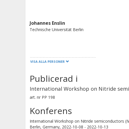
Johannes Enslin
Technische Universität Berlin
Johan Gustavsson
VISA ALLA PERSONER
Chalmers, Mikroteknologi och nanovetenskap, Foton
Publicerad i
Forskning
Andra publikationer
International Workshop on Nitride sem
art. nr
PP 198
Markus R. Wager
Technische Universität Berlin
Konferens
International Workshop on Nitride semiconductors (
Berlin, Germany,
2022-10-08 - 2022-10-13