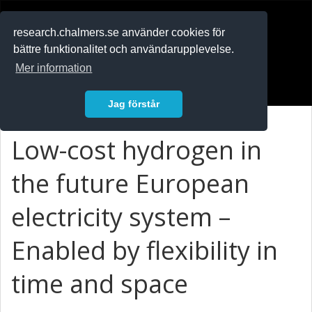
RESEARCH
.chalmers.se
research.chalmers.se använder cookies för
bättre funktionalitet och användarupplevelse.
In English
Mer information
Logga in
Jag förstår
Low-cost hydrogen in
the future European
electricity system –
Enabled by flexibility in
time and space