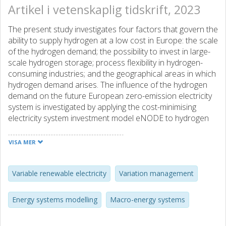
Artikel i vetenskaplig tidskrift, 2023
The present study investigates four factors that govern the
ability to supply hydrogen at a low cost in Europe: the scale
of the hydrogen demand; the possibility to invest in large-
scale hydrogen storage; process flexibility in hydrogen-
consuming industries; and the geographical areas in which
hydrogen demand arises. The influence of the hydrogen
demand on the future European zero-emission electricity
system is investigated by applying the cost-minimising
electricity system investment model eNODE to hydrogen
demand levels in the range of 0–2,500 TWhH2. It is found
that the majority of the future European hydrogen demand
VISA MER
can be cost-effectively satisfied with VRE, assuming that
the expansion of wind and solar power is not hindered by
a lack of social acceptance, at a cost of around 60–70
Variable renewable electricity
Variation management
EUR/MWhH2 (2.0–2.3 EUR/kgH2). The cost of hydrogen in
Europe can be reduced by around 10 EUR/MWhH2 if the
Energy systems modelling
Macro-energy systems
hydrogen consumption is positioned strategically in
regions with good conditions for wind and solar power