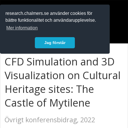
RESEARCH
.chalmers.se
research.chalmers.se använder cookies för
bättre funktionalitet och användarupplevelse.
In English
Mer information
Logga in
Jag förstår
CFD Simulation and 3D
Visualization on Cultural
Heritage sites: The
Castle of Mytilene
Övrigt konferensbidrag, 2022