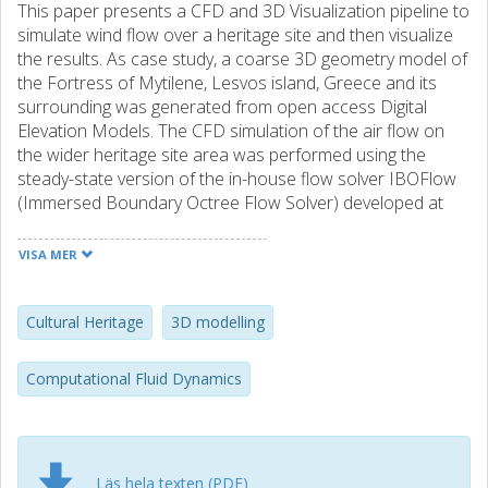
This paper presents a CFD and 3D Visualization pipeline to
simulate wind flow over a heritage site and then visualize
the results. As case study, a coarse 3D geometry model of
the Fortress of Mytilene, Lesvos island, Greece and its
surrounding was generated from open access Digital
Elevation Models. The CFD simulation of the air flow on
the wider heritage site area was performed using the
steady-state version of the in-house flow solver IBOFlow
(Immersed Boundary Octree Flow Solver) developed at
Fraunhofer-Chalmers Research Centre. All the simulations
were completed considering the mean wind direction and
VISA MER
wind speed during the last 22 years from actual weather
data retrieved from Open Weather Map. The visualization
results were achieved through Unreal Engine, using built-in
Cultural Heritage
3D modelling
visualization tools and a tailored-made plugin to visualize
the air flow over the monument and on the monument’s
Computational Fluid Dynamics
wall. As discussed in the conclusion section, the overall
process proposed in this paper can be implemented for
an initial assessment of the effect of environmental
parameters over any heritage site and moreover, it may
Läs hela texten (PDF)