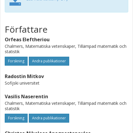
form the basis for valuable assistive tool for conservators
and engineers.
Författare
Orfeas Eleftheriou
Chalmers, Matematiska vetenskaper, Tillämpad matematik och
statistik
Forskning
Andra publikationer
Radostin Mitkov
Sofijski universitet
Vasilis Naserentin
Chalmers, Matematiska vetenskaper, Tillämpad matematik och
statistik
Forskning
Andra publikationer