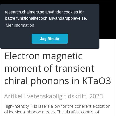
RESEARCH
.chalmers.se
research.chalmers.se använder cookies för
bättre funktionalitet och användarupplevelse.
In English
Mer information
Logga in
Jag förstår
Electron magnetic
moment of transient
chiral phonons in KTaO3
Artikel i vetenskaplig tidskrift, 2023
High-intensity THz lasers allow for the coherent excitation
of individual phonon modes. The ultrafast control of