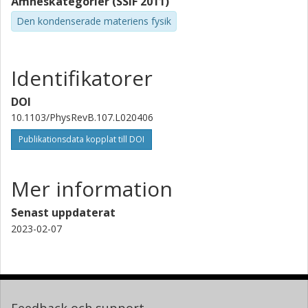
Ämneskategorier (SSIF 2011)
Den kondenserade materiens fysik
Identifikatorer
DOI
10.1103/PhysRevB.107.L020406
Publikationsdata kopplat till DOI
Mer information
Senast uppdaterat
2023-02-07
Feedback och support