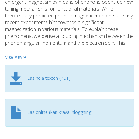
emergent magnetism by means of phonons opens up new
tuning mechanisms for functional materials. While
theoretically predicted phonon magnetic moments are tiny,
recent experiments hint towards a significant
magnetization in various materials. To explain these
phenomena, we derive a coupling mechanism between the
phonon angular momentum and the electron spin. This
coupling introduces the transient level splitting of spin-up
and spin-down channels and a resulting magnetization. We
VISA MER
estimate this magnetization on the example of the lowest
infrared active mode in the perovskite KTaO3. Our results
show an electronic magnetic moment of ≈10-1μB per unit
Läs hela texten (PDF)
cell, depending on the doping level and electron
temperature.
Läs online (kan kräva inloggning)