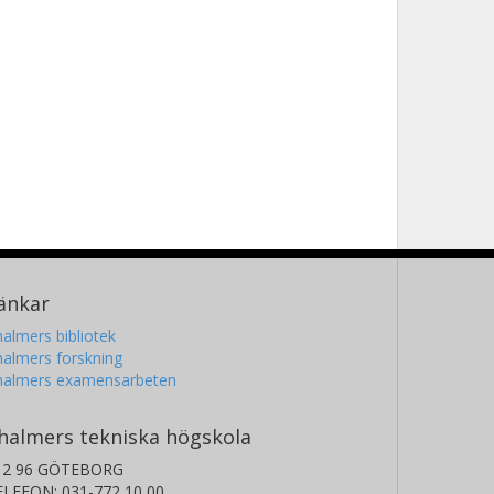
änkar
almers bibliotek
almers forskning
halmers examensarbeten
halmers tekniska högskola
12 96 GÖTEBORG
ELEFON: 031-772 10 00