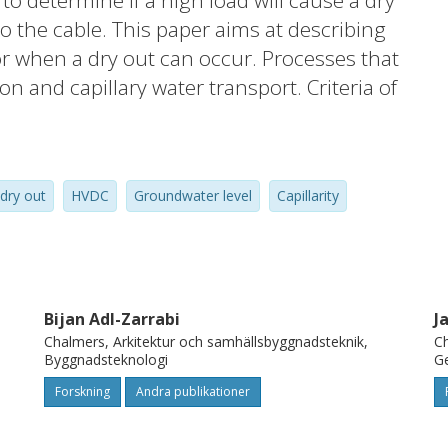
l to determine if a high load will cause a dry
to the cable. This paper aims at describing
or when a dry out can occur. Processes that
on and capillary water transport. Criteria of
nd capillarity of soil. A new pilot laboratory
 levels, was developed to investigate the
oximity to an operating cable. The
dry out
HVDC
Groundwater level
Capillarity
mal backfill can withstand a dry out, at a
is a capillary contact to a groundwater level
Bijan Adl-Zarrabi
J
Chalmers, Arkitektur och samhällsbyggnadsteknik,
Ch
Byggnadsteknologi
Ge
Forskning
Andra publikationer