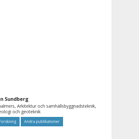
an Sundberg
almers, Arkitektur och samhällsbyggnadsteknik,
ologi och geoteknik
Forskning
Andra publikationer