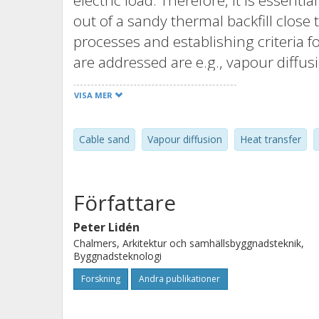
electric load. Therefore, it is essentia
out of a sandy thermal backfill close 
processes and establishing criteria f
are addressed are e.g., vapour diffusi
interest are e.g., groundwater levels a
VISA MER
experiment, with varying groundwater
dry out of the cable sand in close pr
Cable sand
Vapour diffusion
Heat transfer
experimental results show that a ther
high current load in a cable, if there 
2 m below the backfill material.
Författare
Peter Lidén
Chalmers, Arkitektur och samhällsbyggnadsteknik,
Byggnadsteknologi
Forskning
Andra publikationer