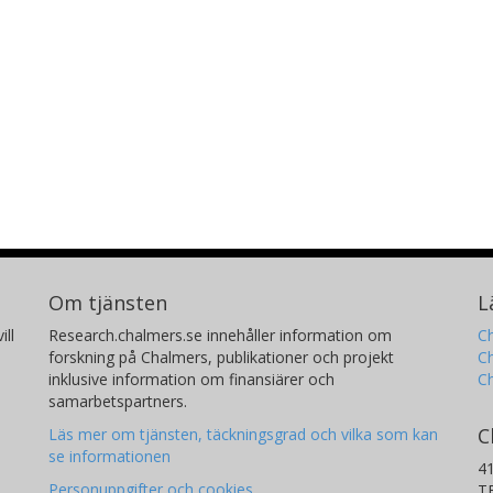
Om tjänsten
L
ill
Research.chalmers.se innehåller information om
Ch
forskning på Chalmers, publikationer och projekt
Ch
inklusive information om finansiärer och
C
samarbetspartners.
C
Läs mer om tjänsten, täckningsgrad och vilka som kan
se informationen
4
Personuppgifter och cookies
T