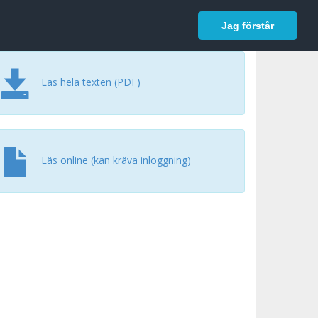
In English
Logga in
Jag förstår
Läs hela texten (PDF)
Läs online (kan kräva inloggning)