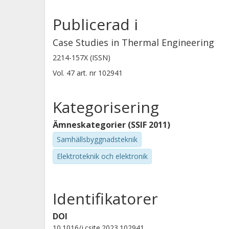
Publicerad i
Case Studies in Thermal Engineering
2214-157X (ISSN)
Vol. 47
art. nr
102941
Kategorisering
Ämneskategorier (SSIF 2011)
Samhällsbyggnadsteknik
Elektroteknik och elektronik
Identifikatorer
DOI
10.1016/j.csite.2023.102941