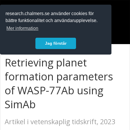
RESEARCH
.chalmers.se
research.chalmers.se använder cookies för
bättre funktionalitet och användarupplevelse.
In English
Mer information
Logga in
Jag förstår
Retrieving planet
formation parameters
of WASP-77Ab using
SimAb
Artikel i vetenskaplig tidskrift, 2023