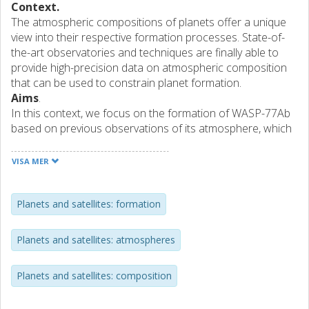
Context.
The atmospheric compositions of planets offer a unique
view into their respective formation processes. State-of-
the-art observatories and techniques are finally able to
provide high-precision data on atmospheric composition
that can be used to constrain planet formation.
Aims
.
In this context, we focus on the formation of WASP-77Ab
based on previous observations of its atmosphere, which
have provided precise C/O and metallicity measurements.
Methods
.
VISA MER
We use the SimAb planet formation simulation to model
the formation of WASP-77Ab. We assume two
compositions for the disk WASP-77Ab was formed within:
Planets and satellites: formation
one of a solar composition and one that represents the
composition of WASP-77A. In addition, we consider two
Planets and satellites: atmospheres
different scenarios regarding the migration of the planet
and we study the possible planet formation paths that
Planets and satellites: composition
reproduce the composition of WASP-77Ab.
Result
.