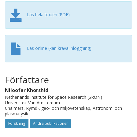
This work shows that the planet is expected to have
formed in a disk where not many planetesimals could be
accreted. Moreover, we demonstrate that the most likely
Läs hela texten (PDF)
migration scenario is disk-free migration, whereby the
planet initiates its Type II migration within the CO ice line
and ends it beyond the water ice line.
Läs online (kan kräva inloggning)
Författare
Niloofar Khorshid
Netherlands Institute for Space Research (SRON)
Universiteit Van Amsterdam
Chalmers, Rymd-, geo- och miljövetenskap, Astronomi och
plasmafysik
Forskning
Andra publikationer