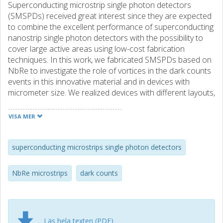
Superconducting microstrip single photon detectors
(SMSPDs) received great interest since they are expected
to combine the excellent performance of superconducting
nanostrip single photon detectors with the possibility to
cover large active areas using low-cost fabrication
techniques. In this work, we fabricated SMSPDs based on
NbRe to investigate the role of vortices in the dark counts
events in this innovative material and in devices with
micrometer size. We realized devices with different layouts,
namely single microstrips and pairs of parallel microstrips.
The energy barriers related to the motion of single vortices
VISA MER
or vortex-antivortex pairs, responsible of detection events,
have been determined and compared with the ones of
similar devices based on different materials, such as MoSi,
superconducting microstrips single photon detectors
WSi and NbN. The analysis confirms the high potential of
NbRe for the realization of superconducting single photon
NbRe microstrips
dark counts
detectors with large areas.
Läs hela texten (PDF)