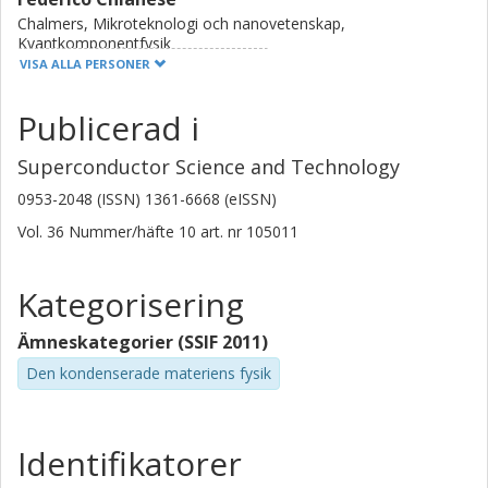
Chalmers, Mikroteknologi och nanovetenskap,
Kvantkomponentfysik
VISA ALLA PERSONER
Forskning
Andra publikationer
Publicerad i
D. Salvoni
Ltd Jiashan
Superconductor Science and Technology
0953-2048 (ISSN) 1361-6668 (eISSN)
C. Bruscino
Vol. 36
Nummer/häfte
10
art. nr
105011
Universita degli Studi di Napoli Federico II
R. Satariano
Kategorisering
Consiglio Nazionale delle Ricerche (CNR)
Ämneskategorier (SSIF 2011)
A. Cassinese
Den kondenserade materiens fysik
Universita degli Studi di Napoli Federico II
Istituto Nazionale di Fisica Nucleare
C. Attanasio
Identifikatorer
Universita degli Studi di Salerno