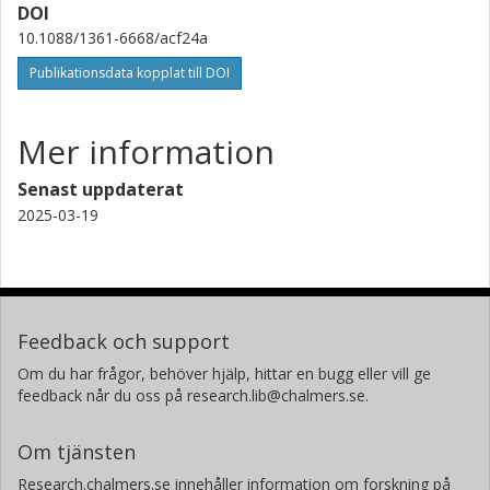
DOI
G. P. Pepe
10.1088/1361-6668/acf24a
Universita degli Studi di Napoli Federico II
Publikationsdata kopplat till DOI
L. Parlato
Universita degli Studi di Napoli Federico II
Mer information
Senast uppdaterat
2025-03-19
Feedback och support
Om du har frågor, behöver hjälp, hittar en bugg eller vill ge
feedback når du oss på research.lib@chalmers.se.
Om tjänsten
Research.chalmers.se innehåller information om forskning på