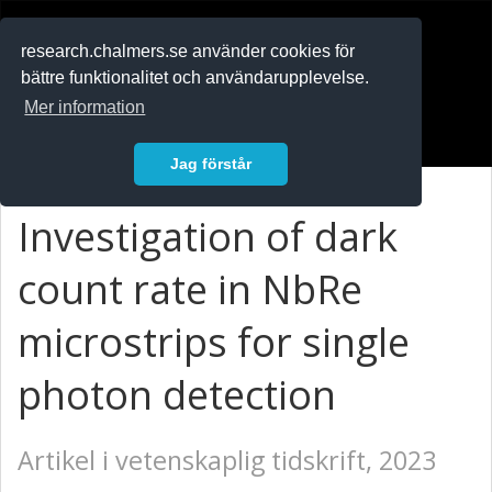
RESEARCH
.chalmers.se
research.chalmers.se använder cookies för
bättre funktionalitet och användarupplevelse.
In English
Mer information
Logga in
Jag förstår
Investigation of dark
count rate in NbRe
microstrips for single
photon detection
Artikel i vetenskaplig tidskrift, 2023