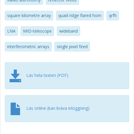
of recent progress on design, test and integration of each
feed package as well as project and science goals, timeline
and path to construction.
square kilometre array
quad-ridge flared horn
qrfh
LNA
MID-telescope
wideband
interferometric arrays
single pixel feed
Läs hela texten (PDF)
Läs online (kan kräva inloggning)