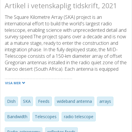
Artikel i vetenskaplig tidskrift, 2021
The Square Kilometre Array (SKA) project is an
international effort to build the world's largest radio
telescope, enabling science with unprecedented detail and
survey speed.The project spans over a decade and is now
at a mature stage, ready to enter the construction and
integration phase. In the fully deployed state, the MID-
Telescope consists of a 150-km diameter array of offset
Gregorian antennas installed in the radio quiet zone of the
Karoo desert (South Africa). Each antenna is equipped
with three feed packages, that are precision positioned in
the sub-reflector focus by a feed indexer platform. The
VISA MER
total observational bandwidth (0.35-15.4GHz) is
segmented into seven bands. Band 1 (0.35 – 1.05 GHz)
and Band 2 (0.95 – 1.76 GHz) are implemented as
Dish
SKA
Feeds
wideband antenna
arrays
individual feed packages. The remaining five bands (Bands
3, 4, 5a, 5b, and 6) are combined in a single feed package.
Bandwidth
Telescopes
radio telescope
Initially only Band 5a (4.6 – 8.5 GHz) and Band 5b (8.3 –
15.4 GHz) will be installed. This paper provides an overview
Radio astronomy
reflector feeds