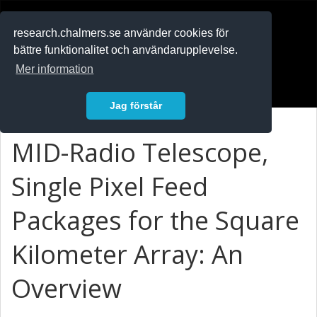
RESEARCH
.chalmers.se
research.chalmers.se använder cookies för
bättre funktionalitet och användarupplevelse.
In English
Mer information
Logga in
Jag förstår
MID-Radio Telescope,
Single Pixel Feed
Packages for the Square
Kilometer Array: An
Overview