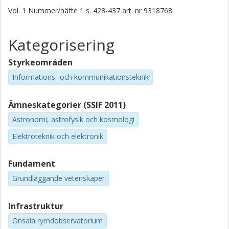
Vol. 1
Nummer/häfte
1
s.
428-437
art. nr
9318768
University of Oxford
Michael E. Jones
Kategorisering
University of Oxford
Styrkeområden
Angela C. Taylor
Informations- och kommunikationsteknik
University of Oxford
Robert E. J. Watkins
Ämneskategorier (SSIF 2011)
University of Oxford
Astronomi, astrofysik och kosmologi
Elektroteknik och elektronik
Lei Liu
University of Oxford
Fundament
Andre Hector
Grundläggande vetenskaper
University of Oxford
Infrastruktur
Biao Du
Joint Laboratory for Radio Astronomy Technology/The 54th
Onsala rymdobservatorium
Research Institute of CETC