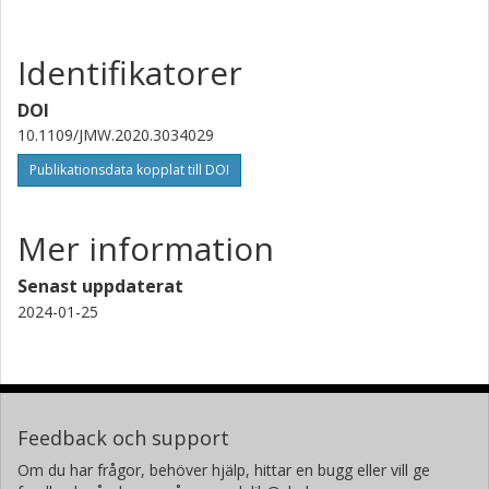
Yang Wu
Identifikatorer
Joint Laboratory for Radio Astronomy Technology/The 54th
Research Institute of CETC
DOI
10.1109/JMW.2020.3034029
Publikationsdata kopplat till DOI
Mer information
Senast uppdaterat
2024-01-25
Feedback och support
Om du har frågor, behöver hjälp, hittar en bugg eller vill ge