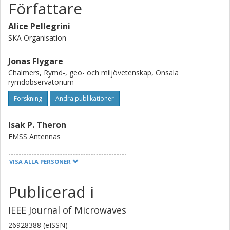
Författare
Alice Pellegrini
SKA Organisation
Jonas Flygare
Chalmers, Rymd-, geo- och miljövetenskap, Onsala
rymdobservatorium
Forskning
Andra publikationer
Isak P. Theron
EMSS Antennas
R. Lehmensiek
VISA ALLA PERSONER
EMSS Antennas
Publicerad i
Adriaan Peens-Hough
South African Radio Astronomy Observatory (SARAO)
IEEE Journal of Microwaves
26928388 (eISSN)
Jamie Leech