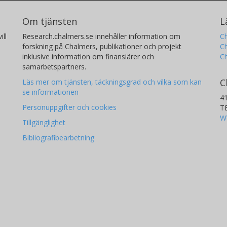
Om tjänsten
L
ill
Research.chalmers.se innehåller information om
Ch
forskning på Chalmers, publikationer och projekt
Ch
inklusive information om finansiärer och
C
samarbetspartners.
C
Läs mer om tjänsten, täckningsgrad och vilka som kan
se informationen
4
Personuppgifter och cookies
T
W
Tillgänglighet
Bibliografibearbetning