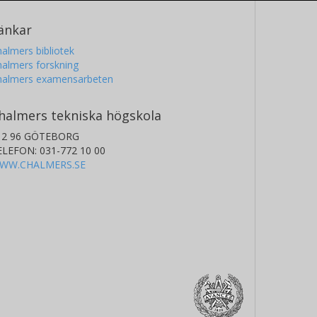
änkar
almers bibliotek
almers forskning
halmers examensarbeten
halmers tekniska högskola
12 96 GÖTEBORG
ELEFON: 031-772 10 00
WW.CHALMERS.SE