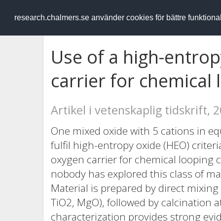
RESEARCH
.chalmers.se
research.chalmers.se använder cookies för bättre funktion
Use of a high-entro
carrier for chemical
Artikel i vetenskaplig tidskrift, 
One mixed oxide with 5 cations in equ
fulfil high-entropy oxide (HEO) crite
oxygen carrier for chemical looping 
nobody has explored this class of ma
Material is prepared by direct mixin
TiO2, MgO), followed by calcination a
characterization provides strong evi