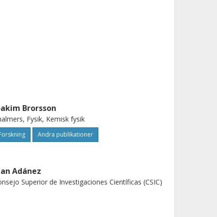
oakim Brorsson
almers, Fysik, Kemisk fysik
Forskning
Andra publikationer
uan Adánez
nsejo Superior de Investigaciones Científicas (CSIC)