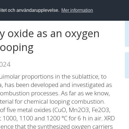
alitet och användarupplevelse.
Mer information
py oxide as an oxygen
 looping
2024
imolar proportions in the sublattice, to
ria, has been developed and investigated as
combustion processes. As far as we know,
terial for chemical looping combustion.
g of five metal oxides (CuO, Mn2O3, Fe2O3,
t 1000, 1100 and 1200 °C for 6 h in air. XRD
dence that the synthesized oxygen carriers