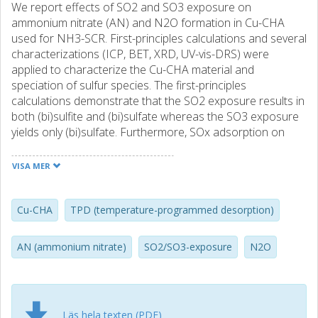
We report effects of SO2 and SO3 exposure on
ammonium nitrate (AN) and N2O formation in Cu-CHA
used for NH3-SCR. First-principles calculations and several
characterizations (ICP, BET, XRD, UV-vis-DRS) were
applied to characterize the Cu-CHA material and
speciation of sulfur species. The first-principles
calculations demonstrate that the SO2 exposure results in
both (bi)sulfite and (bi)sulfate whereas the SO3 exposure
yields only (bi)sulfate. Furthermore, SOx adsorption on
framework-bound dicopper species is shown to be
favored with respect to adsorption onto framework-
VISA MER
bound monocopper species. Temperature-programmed
reduction with H-2 shows two clear reduction states and
larger sulfur uptake for the SO3-exposed Cu-CHA
Cu-CHA
TPD (temperature-programmed desorption)
compared to the SO2-exposed counterpart. Temperature-
programmed desorption of formed ammonium nitrate
AN (ammonium nitrate)
SO2/SO3-exposure
N2O
(AN) highlights a significant decrease in nitrate storage due
to sulfur species interacting with copper sites in the form
of ammonium/copper (bi)bisulfite/sulfate. Especially, highly
stable sulfur species from SO3 exposure influence the
Läs hela texten (PDF)