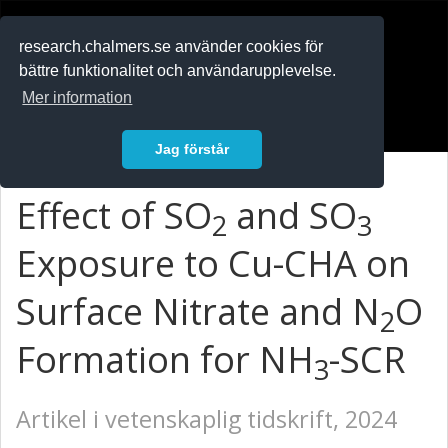
RESEARCH
.chalmers.se
research.chalmers.se använder cookies för
bättre funktionalitet och användarupplevelse.
In English
Mer information
Logga in
Jag förstår
Effect of SO
and SO
2
3
Exposure to Cu-CHA on
Surface Nitrate and N
O
2
Formation for NH
-SCR
3
Artikel i vetenskaplig tidskrift, 2024