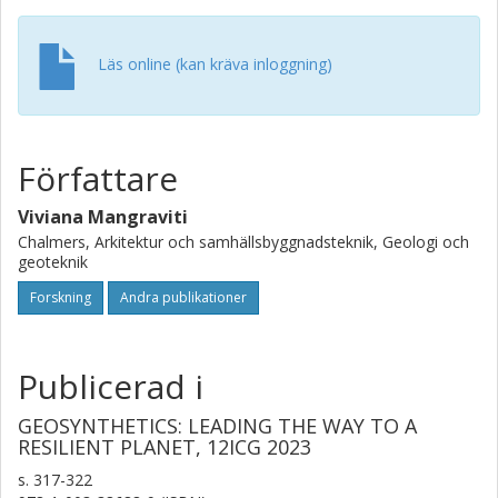
applied to the preliminary design stage of a practical
example. The mass of CO2 saved by using geosynthetics
and optimizing the number of piles is calculated.
Läs online (kan kräva inloggning)
Författare
Viviana Mangraviti
Chalmers, Arkitektur och samhällsbyggnadsteknik, Geologi och
geoteknik
Forskning
Andra publikationer
Publicerad i
GEOSYNTHETICS: LEADING THE WAY TO A
RESILIENT PLANET, 12ICG 2023
s.
317-322