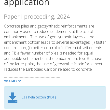
application
Paper i proceeding, 2024
Concrete piles and geosynthetic reinforcements are
commonly used to reduce settlements at the top of
embankments. The use of geosynthetic layers at the
embankment bottom leads to several advantages: (i) faster
construction, (ii) better control of differential settlements
and (iii) a fewer number of piles is needed for equal
admissible settlements at the embankment top. Because
of the latter point, the use of geosynthetic reinforcement
reduces the Embodied Carbon related to concrete.
Unfortunately, since existing design methods for
Geosynthetic-Reinforced and Pile-Supported
VISA MER
embankments do not allow to calculate settlements at the
embankment top, they cannot be used to optimize the
number of concrete piles to increase sustainability. In this
Läs hela texten (PDF)
note, an innovative model for assessing settlements
induced by the embankment construction process is