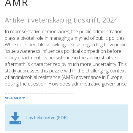
AMR
Artikel i vetenskaplig tidskrift, 2024
In representative democracies, the public administration
plays a pivotal role in managing a myriad of public policies.
While considerable knowledge exists regarding how public
issue awareness influences political competition before
policy enactment, its persistence in the administrative
aftermath is characterized by much more uncertainty. This
study addresses this puzzle within the challenging context
of antimicrobial resistance (AMR) governance in Europe,
posing the question: How does administrative governance
shape public AMR awareness? Drawing on newly collected
expert survey data from all EU member states and a
VISA MER
recent Eurobarometer survey measuring behavioral
aspects related to AMR (N = 26.502), the findings show
that different aspects of administrative governance yield
Läs hela texten (PDF)
mixed results. Notably, there is a strong and positive
relationship between the quality of collaborative