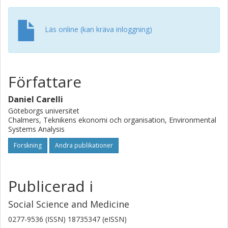
governance and public awareness. These results
underscore the critical role of administrative governance
quality in understanding public behavior, particularly in the
Läs online (kan kräva inloggning)
context of combating AMR.
Författare
Daniel Carelli
Göteborgs universitet
Chalmers, Teknikens ekonomi och organisation, Environmental
Systems Analysis
Forskning
Andra publikationer
Publicerad i
Social Science and Medicine
0277-9536 (ISSN) 18735347 (eISSN)