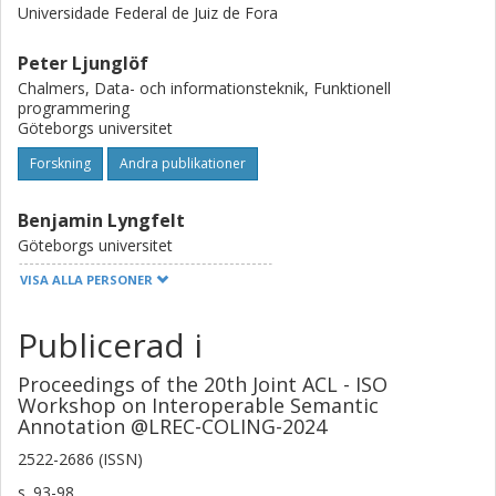
Universidade Federal de Juiz de Fora
Peter Ljunglöf
Chalmers, Data- och informationsteknik, Funktionell
programmering
Göteborgs universitet
Forskning
Andra publikationer
Benjamin Lyngfelt
Göteborgs universitet
VISA ALLA PERSONER
Tiago Timponi Torrent
Universidade Federal de Juiz de Fora
Publicerad i
William Croft
Proceedings of the 20th Joint ACL - ISO
University of New Mexico
Workshop on Interoperable Semantic
Annotation @LREC-COLING-2024
Alexander Ziem
2522-2686 (ISSN)
Heinrich Heine Universität Düsseldorf
s.
93-98