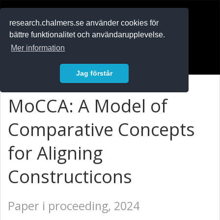
RESEARCH
.chalmers.se
research.chalmers.se använder cookies för
bättre funktionalitet och användarupplevelse.
In English
Mer information
Logga in
Jag förstår
MoCCA: A Model of
Comparative Concepts
for Aligning
Constructicons
Paper i proceeding, 2024