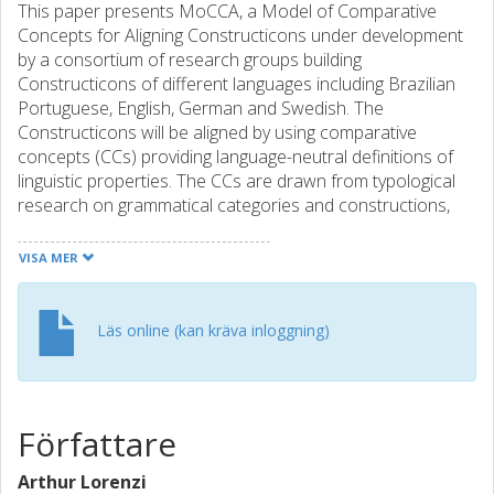
This paper presents MoCCA, a Model of Comparative
Concepts for Aligning Constructicons under development
by a consortium of research groups building
Constructicons of different languages including Brazilian
Portuguese, English, German and Swedish. The
Constructicons will be aligned by using comparative
concepts (CCs) providing language-neutral definitions of
linguistic properties. The CCs are drawn from typological
research on grammatical categories and constructions,
and from FrameNet frames, organized in a conceptual
network. Language-specific constructions are linked to the
VISA MER
CCs in accordance with general principles. MoCCA is
organized into files of two types: a largely static CC
Database file and multiple Linking files containing relations
Läs online (kan kräva inloggning)
between constructions in a Constructicon and the CCs.
Tools are planned to facilitate visualization of the CC
network and linking of constructions to the CCs. All files
and guidelines will be versioned, and a mechanism is set
Författare
up to report cases where a language-specific construction
cannot be easily linked to existing CCs.
Arthur Lorenzi