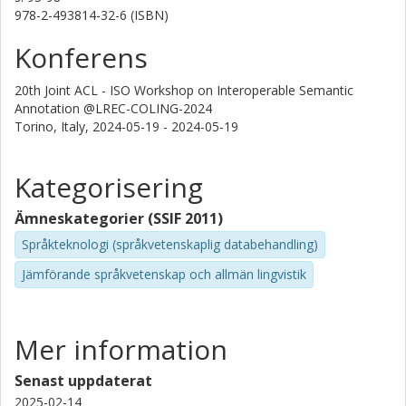
978-2-493814-32-6 (ISBN)
Nina Böbel
Heinrich Heine Universität Düsseldorf
Konferens
Linnéa Bäckström
20th Joint ACL - ISO Workshop on Interoperable Semantic
Högskolan i Halmstad
Annotation @LREC-COLING-2024
Torino, Italy,
2024-05-19 - 2024-05-19
Peter Uhrig
Friedrich-Alexander-Universität Erlangen Nurnberg (FAU)
Kategorisering
Ely Matos
Ämneskategorier (SSIF 2011)
Universidade Federal de Juiz de Fora
Språkteknologi (språkvetenskaplig databehandling)
Jämförande språkvetenskap och allmän lingvistik
Mer information
Senast uppdaterat
2025-02-14