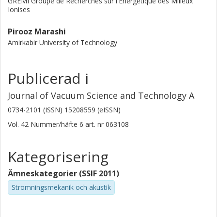
GREMI Groupe de Recherches sur l'Energetique des Milieux
Ionises
Pirooz Marashi
Amirkabir University of Technology
Publicerad i
Journal of Vacuum Science and Technology A
0734-2101 (ISSN) 15208559 (eISSN)
Vol. 42
Nummer/häfte
6
art. nr
063108
Kategorisering
Ämneskategorier (SSIF 2011)
Strömningsmekanik och akustik