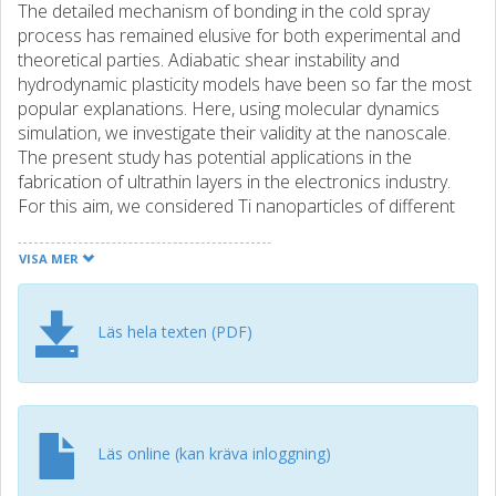
The detailed mechanism of bonding in the cold spray
process has remained elusive for both experimental and
theoretical parties. Adiabatic shear instability and
hydrodynamic plasticity models have been so far the most
popular explanations. Here, using molecular dynamics
simulation, we investigate their validity at the nanoscale.
The present study has potential applications in the
fabrication of ultrathin layers in the electronics industry.
For this aim, we considered Ti nanoparticles of different
diameters and Si substrates of different orientations. It is
shown that very high spray velocities are required for a jet
VISA MER
to be observed at the nanoscale. We propose a method
for thermostating the substrate that enables utilizing high
spray velocities. For the first time, we demonstrate an
Läs hela texten (PDF)
oscillatory behavior in both the normal and radial stress
components within the substrate that can propagate into
the particle. We have shown that neither the adiabatic
shear instability model nor the hydrodynamic plasticity
model can be ignored at the nanoscale. In addition, the
Läs online (kan kräva inloggning)
formation of a low-resistance titanium silicide proper for