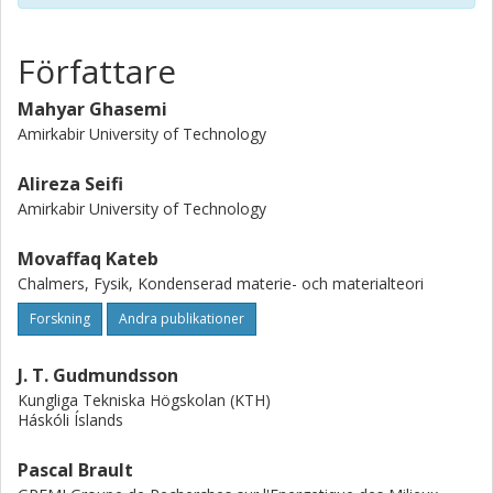
electronic application is illustrated.
Författare
Mahyar Ghasemi
Amirkabir University of Technology
Alireza Seifi
Amirkabir University of Technology
Movaffaq Kateb
Chalmers, Fysik, Kondenserad materie- och materialteori
Forskning
Andra publikationer
J. T. Gudmundsson
Kungliga Tekniska Högskolan (KTH)
Háskóli Íslands
Pascal Brault