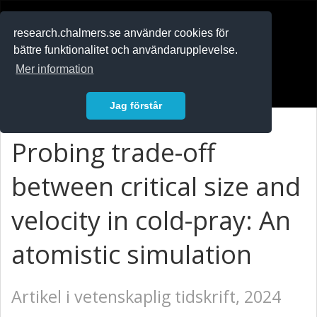
RESEARCH
.chalmers.se
research.chalmers.se använder cookies för
bättre funktionalitet och användarupplevelse.
In English
Mer information
Logga in
Jag förstår
Probing trade-off
between critical size and
velocity in cold-pray: An
atomistic simulation
Artikel i vetenskaplig tidskrift, 2024