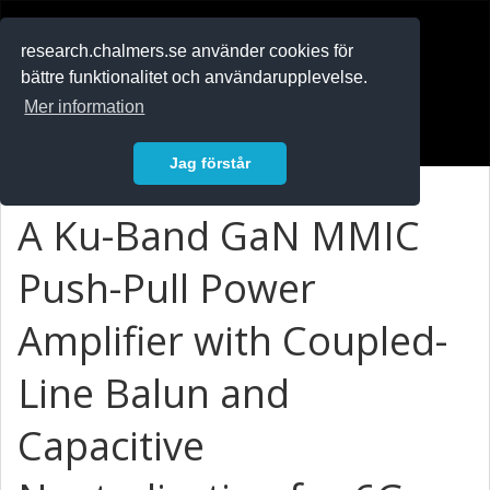
RESEARCH
.chalmers.se
research.chalmers.se använder cookies för
bättre funktionalitet och användarupplevelse.
In English
Mer information
Logga in
Jag förstår
A Ku-Band GaN MMIC
Push-Pull Power
Amplifier with Coupled-
Line Balun and
Capacitive