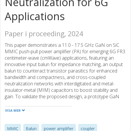
Neutralization for 6G
Applications
Paper i proceeding, 2024
This paper demonstrates a 11.0 - 17.5 GHz GaN on SiC
MMIC push-pull power amplifier (PA) for emerging 6G FR3
centimeter-wave (cmWave) applications, featuring an
innovative input balun for impedance matching, an output
balun to counteract transistor parasitics for enhanced
bandwidth and compactness, and cross-coupled
neutralization networks with interdigitated and metal-
insulator-metal (MIM) capacitors to boost stability and
gain. To validate the proposed design, a prototype GaN
MMIC push-pull PA was fabricated. Experimental results
exhibit a peak power added efficiency (PAE)
VISA MER
of 18%- 34% with an output power of 34.0 - 36.5 dBm
within the design frequencies.
MMIC
Balun
power amplifier
coupler