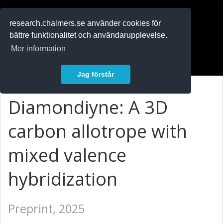
RESEARCH
.chalmers.se
research.chalmers.se använder cookies för
bättre funktionalitet och användarupplevelse.
In English
Mer information
Logga in
Jag förstår
Diamondiyne: A 3D
carbon allotrope with
mixed valence
hybridization
Preprint, 2025