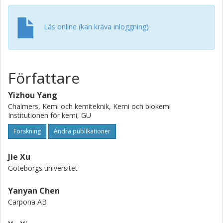
carbon allotropes have historically found widespread use
in materials science, and we look forward to what
applications might emerge for diamondiyne.
Läs online (kan kräva inloggning)
Författare
Yizhou Yang
Chalmers, Kemi och kemiteknik, Kemi och biokemi
Institutionen för kemi, GU
Forskning
Andra publikationer
Jie Xu
Göteborgs universitet
Yanyan Chen
Carpona AB