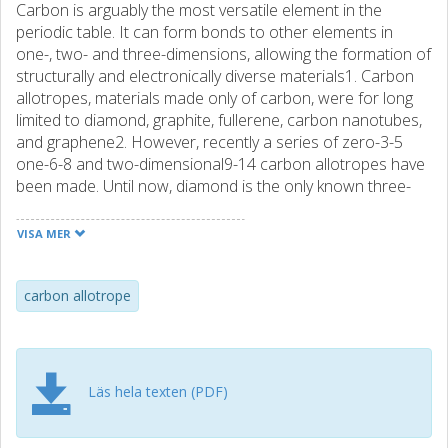
Carbon is arguably the most versatile element in the
periodic table. It can form bonds to other elements in
one-, two- and three-dimensions, allowing the formation of
structurally and electronically diverse materials1. Carbon
allotropes, materials made only of carbon, were for long
limited to diamond, graphite, fullerene, carbon nanotubes,
and graphene2. However, recently a series of zero-3-5
one-6-8 and two-dimensional9-14 carbon allotropes have
been made. Until now, diamond is the only known three-
dimensional carbon allotrope. Here we report the
successful synthesis of a new 3D carbon allotrope, which
VISA MER
we refer to as diamondiyne. The synthesis of diamondiyne
is performed using inexpensive laboratory glassware. It is
formed as a film at a liquid-liquid interface, and we show
carbon allotrope
that the method is scalable in both the thickness and
lateral area of the film. The received films are
polycrystalline, and the crystal structure has been
confirmed using transmission electron microscopy. Our
Läs hela texten (PDF)
results enrich the carbon allotrope family, enabling non-
naturally occurring ones extending in full 3D space. New