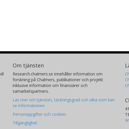
Om tjänsten
L
ill
Research.chalmers.se innehåller information om
Ch
forskning på Chalmers, publikationer och projekt
Ch
inklusive information om finansiärer och
C
samarbetspartners.
C
Läs mer om tjänsten, täckningsgrad och vilka som kan
se informationen
4
Personuppgifter och cookies
T
W
Tillgänglighet