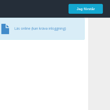
In English
Logga in
Jag förstår
Läs online (kan kräva inloggning)