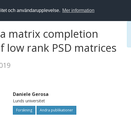
alitet och användarupplevelse.
Mer information
ia matrix completion
of low rank PSD matrices
2019
Daniele Gerosa
Lunds universitet
Forskning
Andra publikationer