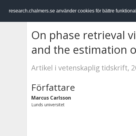
RESEARCH
.chalmers.se
research.chalmers.se använder cookies för bättre funktion
On phase retrieval v
and the estimation 
Artikel i vetenskaplig tidskrift, 
Författare
Marcus Carlsson
Lunds universitet