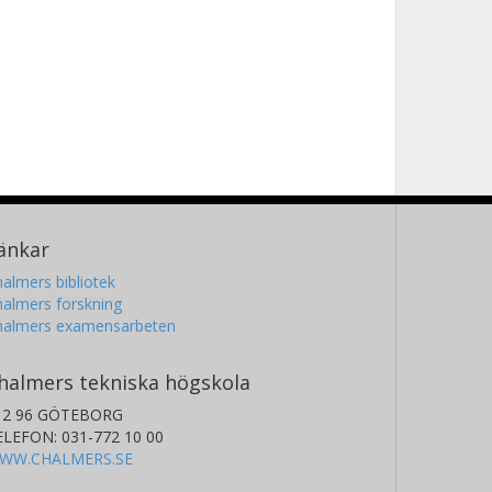
änkar
almers bibliotek
almers forskning
halmers examensarbeten
halmers tekniska högskola
12 96 GÖTEBORG
ELEFON: 031-772 10 00
WW.CHALMERS.SE