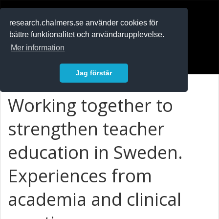
RESEARCH
.chalmers.se
research.chalmers.se använder cookies för
bättre funktionalitet och användarupplevelse.
In English
Mer information
Logga in
Jag förstår
Working together to
strengthen teacher
education in Sweden.
Experiences from
academia and clinical