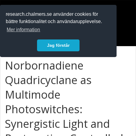
RESEARCH
.chalmers.se
research.chalmers.se använder cookies för
bättre funktionalitet och användarupplevelse.
In English
Mer information
Logga in
Jag förstår
Norbornadiene
Quadricyclane as
Multimode
Photoswitches:
Synergistic Light and