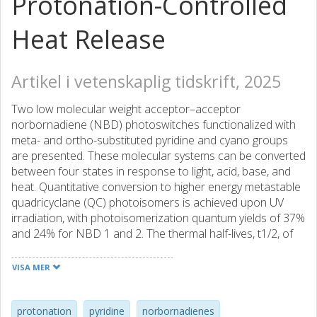
Protonation-Controlled
Heat Release
Artikel i vetenskaplig tidskrift, 2025
Two low molecular weight acceptor–acceptor
norbornadiene (NBD) photoswitches functionalized with
meta- and ortho-substituted pyridine and cyano groups
are presented. These molecular systems can be converted
between four states in response to light, acid, base, and
heat. Quantitative conversion to higher energy metastable
quadricyclane (QC) photoisomers is achieved upon UV
irradiation, with photoisomerization quantum yields of 37%
and 24% for NBD 1 and 2. The thermal half-lives, t1/2, of
70 and 205 days greatly surpass those of previously
reported pyridine-functionalized norbornadiene switches,
VISA MER
as well as other acceptor–acceptor systems. In particular,
the ortho-positioning of the pyridine has a profound effect
on the half-life; QC 2 in its unprotonated form has the
protonation
pyridine
norbornadienes