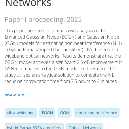
Networks
Paper i proceeding, 2025
This paper presents a comparative analysis of the
Enhanced Gaussian Noise (EGGN) and Gaussian Noise
(GGN) models for estimating nonlinear interference (NLI)
in hybrid Raman/doped fiber amplifier (DFA)-based ultra-
wideband optical networks. Results demonstrate that the
EGGN model achieves a significant 2.6 dB improvement in
GSNR compared to the GGN model. Furthermore, the
study utilizes an analytical solution to compute the NLI,
reducing computation time from 7.5 hours to 2 minutes.
These findings highlight the benefits of the EGGN model
and the efficiency of the analytical approach for accurate
VISA MER
and rapid performance assessment of ultra-wideband
optical systems.
ultra-wideband
EGGN
GGN
nonlinear interference
hybrid Raman/DFA amplifiers
Optical Networks