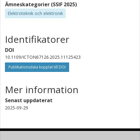
Ämneskategorier (SSIF 2025)
Juan P. Fernandez-Palacios
Elektroteknik och elektronik
Telefonica
D. Larrabeiti
Identifikatorer
Universidad Carlos III de Madrid
DOI
J. A. Hernández
10.1109/ICTON67126.2025.11125423
Universidad Carlos III de Madrid
Publikationsdata kopplat till DOI
Mer information
Senast uppdaterat
2025-09-29