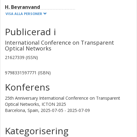
H. Beyranvand
Amirkabir University of Technology
VISA ALLA PERSONER
M. Javad Emadi
Publicerad i
Amirkabir University of Technology
International Conference on Transparent
Optical Networks
P. Mahdizadeh
Amirkabir University of Technology
21627339 (ISSN)
Carlos Natalino Da Silva
9798331597771 (ISBN)
Chalmers, Elektroteknik, Kommunikation, Antenner och Optiska
Nätverk
Konferens
Forskning
Andra publikationer
25th Anniversary International Conference on Transparent
Optical Networks, ICTON 2025
José M. Rivas-Moscoso
Barcelona, Spain,
2025-07-05 - 2025-07-09
Telefonica
Kategorisering
Oscar Gonzalez De Dios
Telefonica