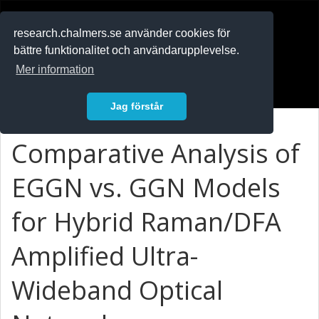
RESEARCH
.chalmers.se
research.chalmers.se använder cookies för
bättre funktionalitet och användarupplevelse.
In English
Mer information
Logga in
Jag förstår
Comparative Analysis of
EGGN vs. GGN Models
for Hybrid Raman/DFA
Amplified Ultra-
Wideband Optical