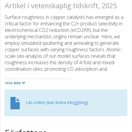
Artikel i vetenskaplig tidskrift, 2025
Surface roughness in copper catalysts has emerged as a
critical factor for enhancing the C2+ product selectivity in
electrochemical CO2 reduction (eCO2RR), but the
underlying mechanistic origins remain unclear. Here, we
employ simulated sputtering and annealing to generate
copper surfaces with varying roughness factors. Atomic-
scale site-analysis of our model surfaces reveals that
roughness increases the density of 4-fold and mixed-
coordination sites, promoting CO adsorption and
subsequent C-C coupling pathways. Selectivity maps
overlaid with site distributions demonstrate that increased
VISA MER
surface roughness enhances the fraction of active sites
favoring C2+ products, aligning with the experimental
trends. Our findings highlight how roughness-induced
Läs online (kan kräva inloggning)
atomic structural modulation promotes nanoenvironments
with mixed high and low coordination 4-fold sites able to
sustain C-C coupling, explaining observed selectivity
enhancements. This work provides new insights into