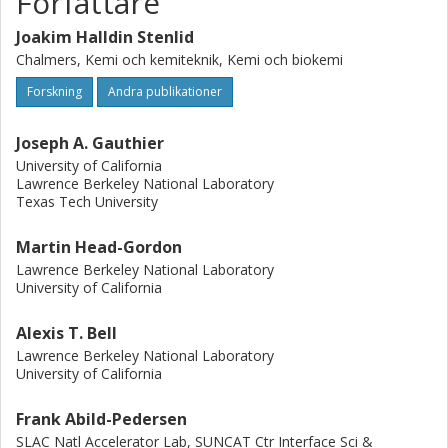
Författare
roughness-dependent site reactivity and offers strategies
for rational catalyst design to optimize multicarbon
Joakim Halldin Stenlid
product formation in eCO2RR.
Chalmers, Kemi och kemiteknik, Kemi och biokemi
Forskning
Andra publikationer
Joseph A. Gauthier
University of California
Lawrence Berkeley National Laboratory
Texas Tech University
Martin Head-Gordon
Lawrence Berkeley National Laboratory
University of California
Alexis T. Bell
Lawrence Berkeley National Laboratory
University of California
Frank Abild-Pedersen
SLAC Natl Accelerator Lab, SUNCAT Ctr Interface Sci &