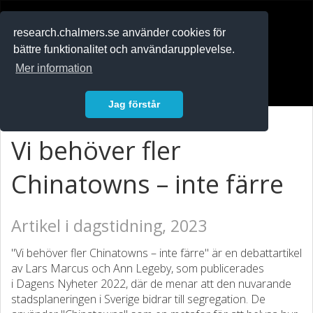
RESEARCH
.chalmers.se
research.chalmers.se använder cookies för
bättre funktionalitet och användarupplevelse.
In English
Mer information
Logga in
Jag förstår
Vi behöver fler
Chinatowns – inte färre
Artikel i dagstidning, 2023
"Vi behöver fler Chinatowns – inte färre" är en debattartikel
av Lars Marcus och Ann Legeby, som publicerades
i Dagens Nyheter 2022, där de menar att den nuvarande
stadsplaneringen i Sverige bidrar till segregation. De