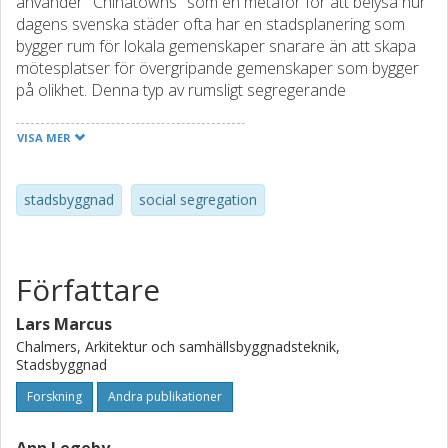
använder "Chinatowns" som en metafor för att belysa hur
dagens svenska städer ofta har en stadsplanering som
bygger rum för lokala gemenskaper snarare än att skapa
mötesplatser för övergripande gemenskaper som bygger
på olikhet. Denna typ av rumsligt segregerande
stadsbyggnad hindrar integration och sammanhållning, och
författarna anser att en mer inkluderande stadsplanering
VISA MER
krävs för att möta framtida utmaningar.
stadsbyggnad
social segregation
Författare
Lars Marcus
Chalmers, Arkitektur och samhällsbyggnadsteknik,
Stadsbyggnad
Forskning
Andra publikationer