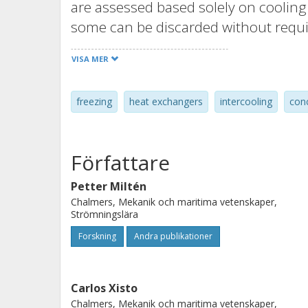
are assessed based solely on cooling 
some can be discarded without requi
establishing design criteria for ice ac
VISA MER
presented, along with aspects to co
cycle. A case study is conducted in 
freezing
heat exchangers
intercooling
con
applied and the impact on specific c
is calculated for both unconstrained
developed GenHEX method is used for
Författare
heat exchangers, with an objective f
highest performance based on press
Petter Miltén
Chalmers, Mekanik och maritima vetenskaper,
Strömningslära
Forskning
Andra publikationer
Carlos Xisto
Chalmers, Mekanik och maritima vetenskaper,