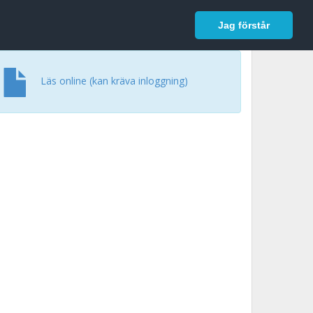
In English
Logga in
Jag förstår
Läs online (kan kräva inloggning)