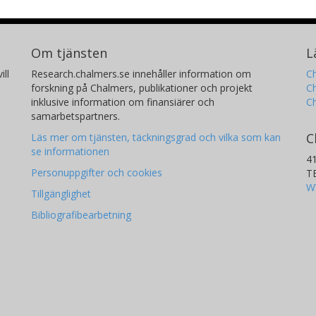
Om tjänsten
L
ill
Research.chalmers.se innehåller information om
Ch
forskning på Chalmers, publikationer och projekt
Ch
inklusive information om finansiärer och
C
samarbetspartners.
C
Läs mer om tjänsten, täckningsgrad och vilka som kan
se informationen
4
Personuppgifter och cookies
T
W
Tillgänglighet
Bibliografibearbetning