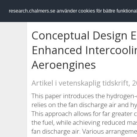
RESEARCH
.chalmers.se
research.chalmers.se använder cookies för bättre funktion
Conceptual Design E
Enhanced Intercooli
Aeroengines
Artikel i vetenskaplig tidskrift, 
This paper introduces the hydrogen
relies on the fan discharge air and h
This approach allows for far greater
the fuel, while achieving reduced m
fan discharge air. Various arrangem