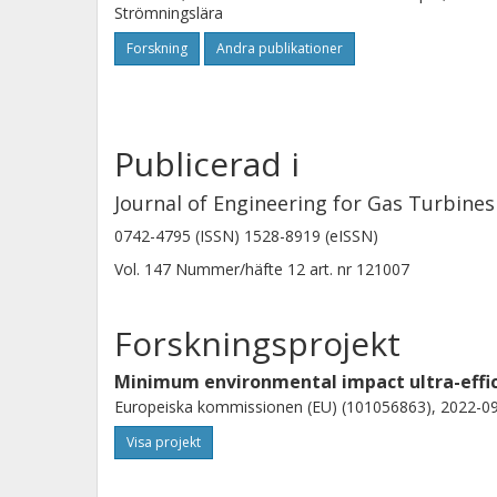
Strömningslära
Forskning
Andra publikationer
Publicerad i
Journal of Engineering for Gas Turbine
0742-4795 (ISSN) 1528-8919 (eISSN)
Vol. 147
Nummer/häfte
12
art. nr
121007
Forskningsprojekt
Minimum environmental impact ultra-effici
Europeiska kommissionen (EU) (101056863), 2022-09
Visa projekt