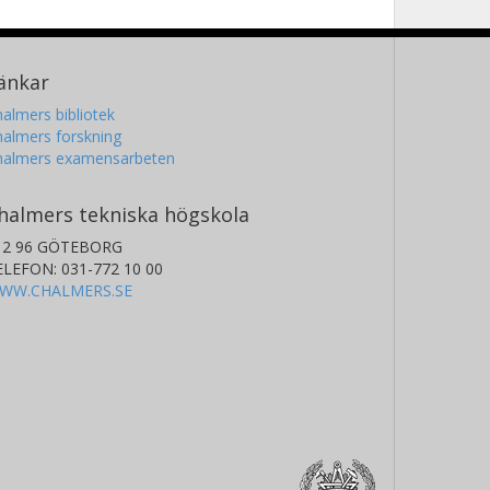
änkar
almers bibliotek
almers forskning
halmers examensarbeten
halmers tekniska högskola
12 96 GÖTEBORG
ELEFON: 031-772 10 00
WW.CHALMERS.SE