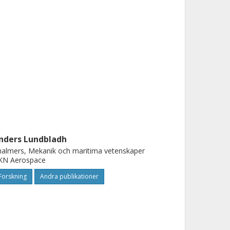
nders Lundbladh
almers, Mekanik och maritima vetenskaper
KN Aerospace
Forskning
Andra publikationer