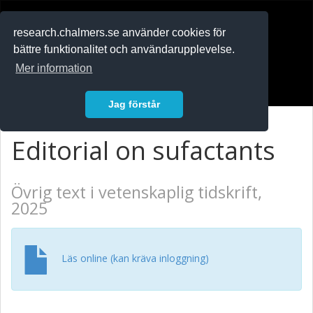
RESEARCH
.chalmers.se
research.chalmers.se använder cookies för
bättre funktionalitet och användarupplevelse.
In English
Mer information
Logga in
Jag förstår
Editorial on sufactants
Övrig text i vetenskaplig tidskrift,
2025
Läs online (kan kräva inloggning)