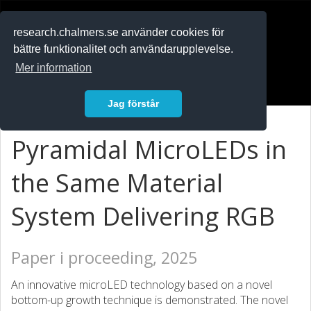
RESEARCH
.chalmers.se
research.chalmers.se använder cookies för
bättre funktionalitet och användarupplevelse.
In English
Mer information
Logga in
Jag förstår
Pyramidal MicroLEDs in
the Same Material
System Delivering RGB
Paper i proceeding, 2025
An innovative microLED technology based on a novel
bottom-up growth technique is demonstrated. The novel