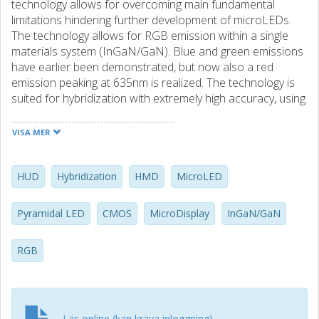
technology allows for overcoming main fundamental
limitations hindering further development of microLEDs.
The technology allows for RGB emission within a single
materials system (InGaN/GaN). Blue and green emissions
have earlier been demonstrated, but now also a red
emission peaking at 635nm is realized. The technology is
suited for hybridization with extremely high accuracy, using
a cold-bonding flip-chip method. MicroLED technology
based on the pyramidal architecture is promising for
VISA MER
manufacturing of micro displays for applications such as
Head-Mounted-Displays (HMDs) and HeadUp-Displays
(HUDs).
HUD
Hybridization
HMD
MicroLED
Pyramidal LED
CMOS
MicroDisplay
InGaN/GaN
RGB
Läs online (kan kräva inloggning)