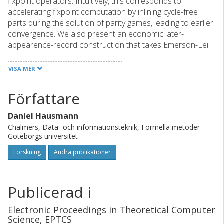
fixpoint operators. Intuitively, this corresponds to
accelerating fixpoint computation by inlining cycle-free
parts during the solution of parity games, leading to earlier
convergence. We also present an economic later-
appearence-record construction that takes Emerson-Lei
games to parity games, and show that it preserves DAG
sub-structures; it follows that the proposed method can
VISA MER
be used also for the accelerated solution of Emerson-Lei
games.
Författare
Daniel Hausmann
Chalmers, Data- och informationsteknik, Formella metoder
Göteborgs universitet
Forskning
Andra publikationer
Publicerad i
Electronic Proceedings in Theoretical Computer
Science, EPTCS