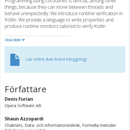
Programming using coroutines is difficult, among other
things, because they can move between threads and
behave unexpectedly. We introduce runtime verification in
Kotlin. We provide a language to write properties and
produce runtime monitors tailored to verify Kotlin
coroutines. We identify, formalise and runtime verify seven
properties about common runtime errors that are not
VISA MER
easily identifiable by static analysis. To demonstrate the
acceptability of the technique in real applications, we apply
our framework to an in-house Android app and micro-
Läs online (kan kräva inloggning)
benchmarks and measure the execution time and memory
overheads.
Författare
Denis Furian
Opera Software AB
Shaun Azzopardi
Chalmers, Data- och informationsteknik, Formella metoder