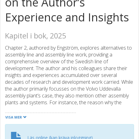
on the Author’s
Experience and Insights
Kapitel i bok, 2025
Chapter 2, authored by Engström, explores alternatives to
assembly line and assembly line work, providing a
comprehensive overview of the Swedish line of
development. The author and his colleagues share their
insights and experiences accumulated over several
decades of research and development work carried. While
the author primarily focusses on the Volvo Uddevalla
assembly plant’s case, they also mention other assembly
plants and systems. For instance, the reason why the
extensively long work cycle times proved feasible is
explained, as is an example that is detailed further by
VISA MER
treating the advanced material feeding technique, group
work, layouts and matters such as experiences and
insights, for example the industrial value of the
Läs online (kan kräva inloggning)