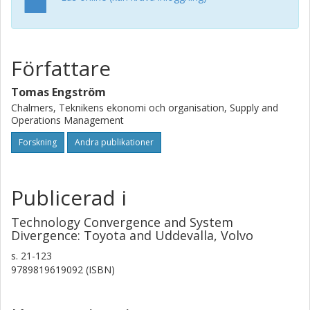
cooperation between the author and his colleagues with
Volvo personnel are expressed.
Författare
Tomas Engström
Chalmers, Teknikens ekonomi och organisation, Supply and
Operations Management
Forskning
Andra publikationer
Publicerad i
Technology Convergence and System
Divergence: Toyota and Uddevalla, Volvo
s.
21-123
9789819619092 (ISBN)