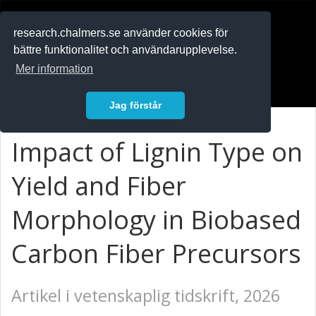
RESEARCH
.chalmers.se
research.chalmers.se använder cookies för
bättre funktionalitet och användarupplevelse.
In English
Mer information
Logga in
Jag förstår
Impact of Lignin Type on
Yield and Fiber
Morphology in Biobased
Carbon Fiber Precursors
Artikel i vetenskaplig tidskrift, 2026