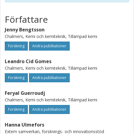
challenges is thus critical for maximizing the potential of
biobased carbon fibers, emphasizing the need to mitigate
lignin leaching and optimize fiber processing parameters
Författare
for enhanced fiber quality and performance.
Jenny Bengtsson
Chalmers, Kemi och kemiteknik, Tillämpad kemi
Forskning
Andra publikationer
Leandro Cid Gomes
Chalmers, Kemi och kemiteknik, Tillämpad kemi
Forskning
Andra publikationer
Feryal Guerroudj
Chalmers, Kemi och kemiteknik, Tillämpad kemi
Forskning
Andra publikationer
Hanna Ulmefors
Extern samverkan, forsknings- och innovationsstöd