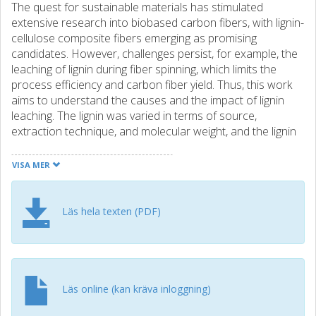
The quest for sustainable materials has stimulated
extensive research into biobased carbon fibers, with lignin-
cellulose composite fibers emerging as promising
candidates. However, challenges persist, for example, the
leaching of lignin during fiber spinning, which limits the
process efficiency and carbon fiber yield. Thus, this work
aims to understand the causes and the impact of lignin
leaching. The lignin was varied in terms of source,
extraction technique, and molecular weight, and the lignin
yield, fiber morphology, and mechanical performance of
cellulose-lignin composite fibers were elucidated. The
VISA MER
results demonstrated that the lignin's functional groups
significantly influence lignin yield in spun fibers, and a high
molecular weight is beneficial. An expressive decrease in
Läs hela texten (PDF)
lignin yield was observed for lignin with a higher content of
polar functional groups such as carboxylic acid groups
and a lower content of condensed lignin moieties.
Furthermore, leaching of lignin was also associated with
the observed defects and deteriorated mechanical
Läs online (kan kräva inloggning)
properties of the precursor fiber. Addressing these