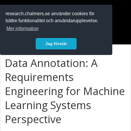
RESEARCH
.chalmers.se
research.chalmers.se använder cookies för
bättre funktionalitet och användarupplevelse.
In English
Mer information
Logga in
Jag förstår
Data Annotation: A
Requirements
Engineering for Machine
Learning Systems
Perspective