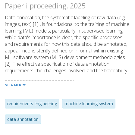
Paper i proceeding, 2025
Data annotation, the systematic labeling of raw data (e.g.,
images, text) [1] , is foundational to the training of machine
learning (ML) models, particularly in supervised learning.
While data's importance is clear, the specific processes
and requirements for how this data should be annotated,
appear inconsistently defined or informal within existing
ML software system (MLS) development methodologies
[2]. The effective specification of data annotation
requirements, the challenges involved, and the traceability
from system requirements to annotation activities
represent critical considerations in the ML development
VISA MER
lifecycle. Understanding these aspects is pertinent for
AI/ML engineers and data scientists, requirements
engineers, and organizations developing AI solutions.
requirements engineering
machine learning system
data annotation