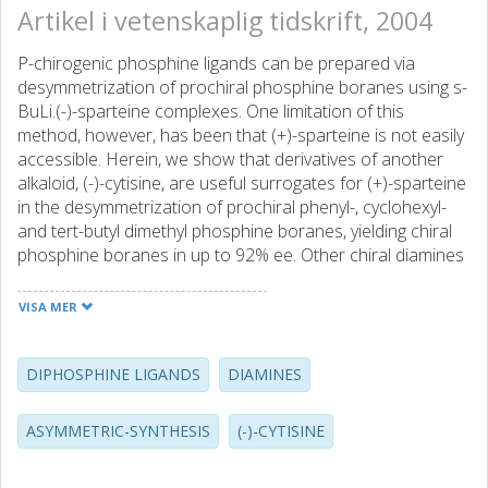
Artikel i vetenskaplig tidskrift, 2004
P-chirogenic phosphine ligands can be prepared via
desymmetrization of prochiral phosphine boranes using s-
BuLi.(-)-sparteine complexes. One limitation of this
method, however, has been that (+)-sparteine is not easily
accessible. Herein, we show that derivatives of another
alkaloid, (-)-cytisine, are useful surrogates for (+)-sparteine
in the desymmetrization of prochiral phenyl-, cyclohexyl-
and tert-butyl dimethyl phosphine boranes, yielding chiral
phosphine boranes in up to 92% ee. Other chiral diamines
were also tested but did not give as high enantioselectivity
as the (-)-cytisine derivatives.
VISA MER
DIPHOSPHINE LIGANDS
DIAMINES
ASYMMETRIC-SYNTHESIS
(-)-CYTISINE