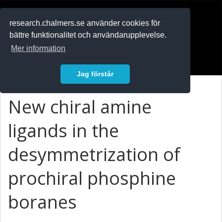
RESEARCH
.chalmers.se
research.chalmers.se använder cookies för
bättre funktionalitet och användarupplevelse.
In English
Mer information
Logga in
Jag förstår
New chiral amine
ligands in the
desymmetrization of
prochiral phosphine
boranes