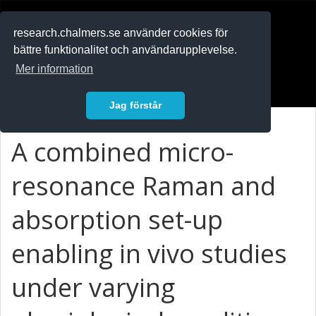
RESEARCH
.chalmers.se
research.chalmers.se använder cookies för
bättre funktionalitet och användarupplevelse.
In English
Mer information
Logga in
Jag förstår
A combined micro-
resonance Raman and
absorption set-up
enabling in vivo studies
under varying