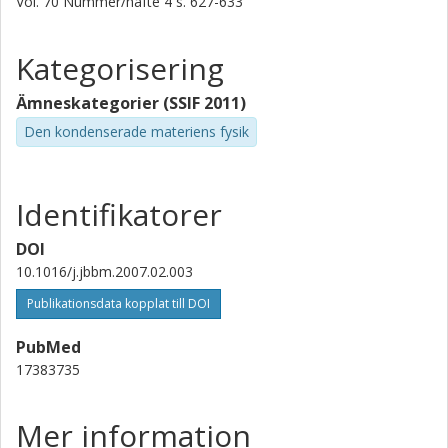
Vol. 70
Nummer/häfte
4
s.
627-633
Kategorisering
Ämneskategorier (SSIF 2011)
Den kondenserade materiens fysik
Identifikatorer
DOI
10.1016/j.jbbm.2007.02.003
Publikationsdata kopplat till DOI
PubMed
17383735
Mer information