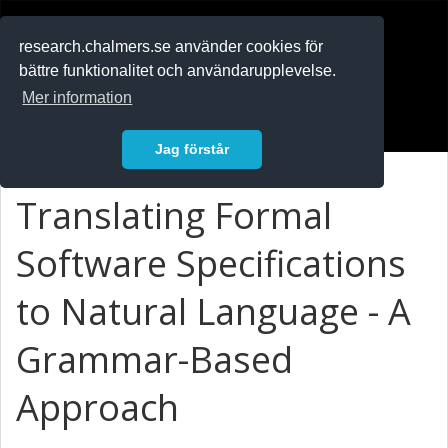
RESEARCH
.chalmers.se
research.chalmers.se använder cookies för
bättre funktionalitet och användarupplevelse.
In English
Mer information
Logga in
Jag förstår
Translating Formal
Software Specifications
to Natural Language - A
Grammar-Based
Approach