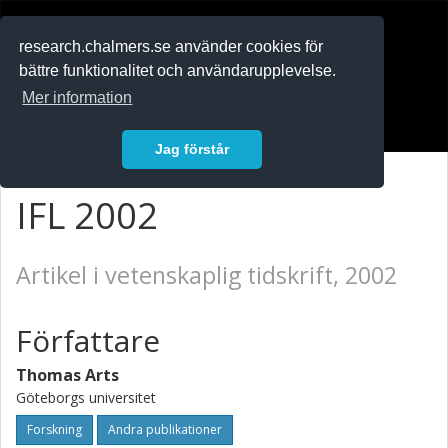
RESEARCH
.chalmers.se
research.chalmers.se använder cookies för
bättre funktionalitet och användarupplevelse.
In English
Mer information
Logga in
Jag förstår
IFL 2002
Artikel i vetenskaplig tidskrift, 2002
Författare
Thomas Arts
Göteborgs universitet
Forskning
Andra publikationer