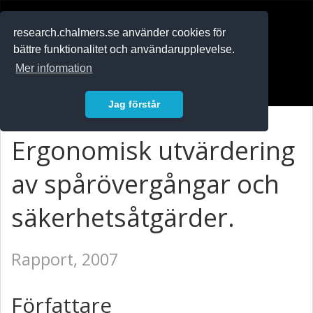
RESEARCH
.chalmers.se
research.chalmers.se använder cookies för
bättre funktionalitet och användarupplevelse.
In English
Mer information
Logga in
Jag förstår
Ergonomisk utvärdering
av spårövergångar och
säkerhetsåtgärder.
Rapport, 2007
Författare