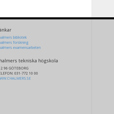
änkar
almers bibliotek
almers forskning
halmers examensarbeten
halmers tekniska högskola
12 96 GÖTEBORG
ELEFON: 031-772 10 00
WW.CHALMERS.SE