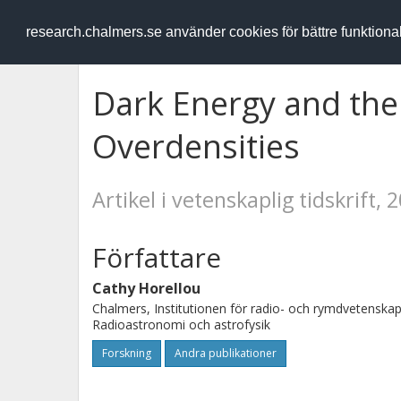
RESEARCH
.chalmers.se
research.chalmers.se använder cookies för bättre funktion
Dark Energy and the 
Overdensities
Artikel i vetenskaplig tidskrift, 
Författare
Cathy Horellou
Chalmers, Institutionen för radio- och rymdvetenskap
Radioastronomi och astrofysik
Forskning
Andra publikationer