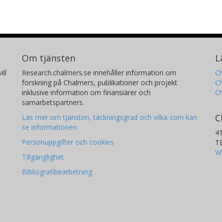
Om tjänsten
L
ill
Research.chalmers.se innehåller information om
Ch
forskning på Chalmers, publikationer och projekt
Ch
inklusive information om finansiärer och
C
samarbetspartners.
C
Läs mer om tjänsten, täckningsgrad och vilka som kan
se informationen
4
Personuppgifter och cookies
T
W
Tillgänglighet
Bibliografibearbetning