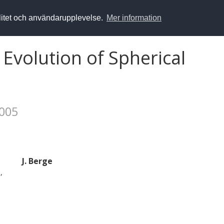
alitet och användarupplevelse.
Mer information
Evolution of Spherical
2005
J. Berge
,