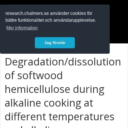
RESEARCH
.chalmers.se
research.chalmers.se använder cookies för
bättre funktionalitet och användarupplevelse.
In English
Mer information
Logga in
Jag förstår
Degradation/dissolution
of softwood
hemicellulose during
alkaline cooking at
different temperatures