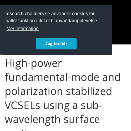
RESEARCH
.chalmers.se
research.chalmers.se använder cookies för
bättre funktionalitet och användarupplevelse.
In English
Mer information
Logga in
Jag förstår
High-power
fundamental-mode and
polarization stabilized
VCSELs using a sub-
wavelength surface