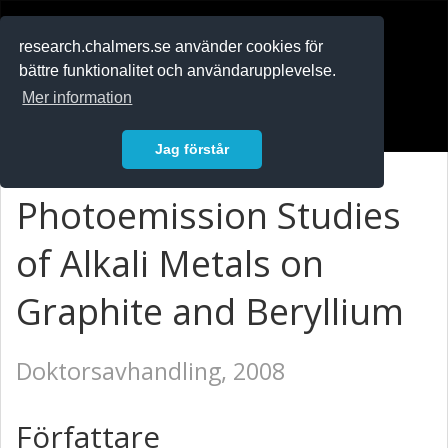
RESEARCH
.chalmers.se
research.chalmers.se använder cookies för
bättre funktionalitet och användarupplevelse.
In English
Mer information
Logga in
Jag förstår
Photoemission Studies
of Alkali Metals on
Graphite and Beryllium
Doktorsavhandling, 2008
Författare