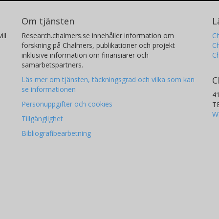
Om tjänsten
L
ill
Research.chalmers.se innehåller information om
Ch
forskning på Chalmers, publikationer och projekt
Ch
inklusive information om finansiärer och
C
samarbetspartners.
C
Läs mer om tjänsten, täckningsgrad och vilka som kan
se informationen
4
Personuppgifter och cookies
T
W
Tillgänglighet
Bibliografibearbetning