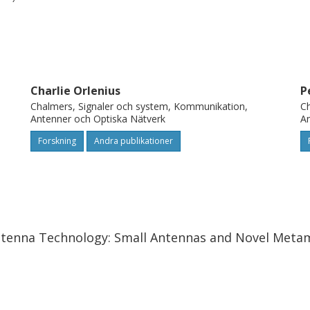
ulti antenna terminals for antenna systems
he paper includes the first published TIS
 obtained in a reverberation chamber. The
nechoic chambers is shown to be good.
Charlie Orlenius
P
Chalmers, Signaler och system, Kommunikation,
Ch
Antenner och Optiska Nätverk
An
Forskning
Andra publikationer
tenna Technology: Small Antennas and Novel Metamat