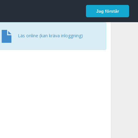
In English
Logga in
Jag förstår
Läs online (kan kräva inloggning)