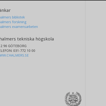
änkar
almers bibliotek
almers forskning
halmers examensarbeten
halmers tekniska högskola
12 96 GÖTEBORG
ELEFON: 031-772 10 00
WW.CHALMERS.SE