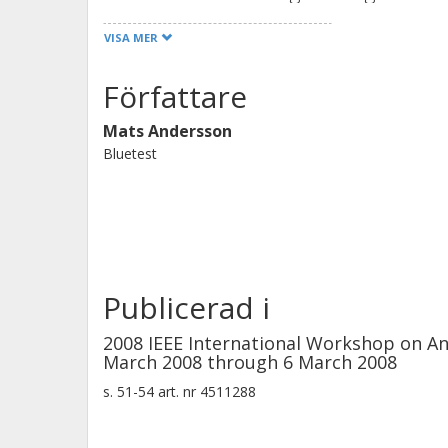
to measure receiver sensitivity of m
VISA MER
with diversity and MIMO capability. T
and AFS results for WCDMA terminals
Författare
agreement to TIS measurements in a
Mats Andersson
Bluetest
Publicerad i
2008 IEEE International Workshop on An
March 2008 through 6 March 2008
s.
51-54
art. nr
4511288